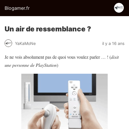
Blogamer.fr
Un air de ressemblance ?
YaKaMoNe
il y a 16 ans
Je ne vois absolument pas de quoi vous voulez parler … ! (
dixit
une personne de PlayStation
)