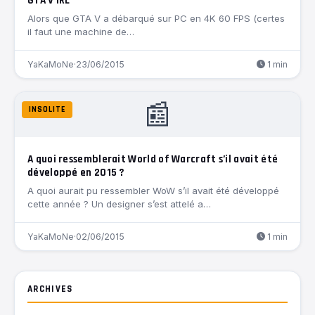
GTA V IRL
Alors que GTA V a débarqué sur PC en 4K 60 FPS (certes
il faut une machine de…
YaKaMoNe
·
23/06/2015
1 min
📰
INSOLITE
A quoi ressemblerait World of Warcraft s’il avait été
développé en 2015 ?
A quoi aurait pu ressembler WoW s’il avait été développé
cette année ? Un designer s’est attelé a…
YaKaMoNe
·
02/06/2015
1 min
ARCHIVES