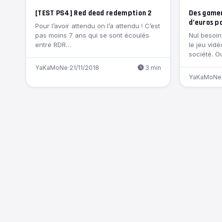
[TEST PS4] Red dead redemption 2
Des gamer
d’euros p
Pour l’avoir attendu on l’a attendu ! C’est
pas moins 7 ans qui se sont écoulés
Nul besoin
entre RDR…
le jeu vid
société. O
YaKaMoNe
·
21/11/2018
3 min
YaKaMoNe