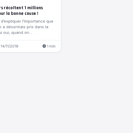
s récoltent 1 millions
our la bonne cause !
 d’expliquer l’importance que
éo a désormais pris dans la
ui oui, quand on…
·
14/11/2018
1 min