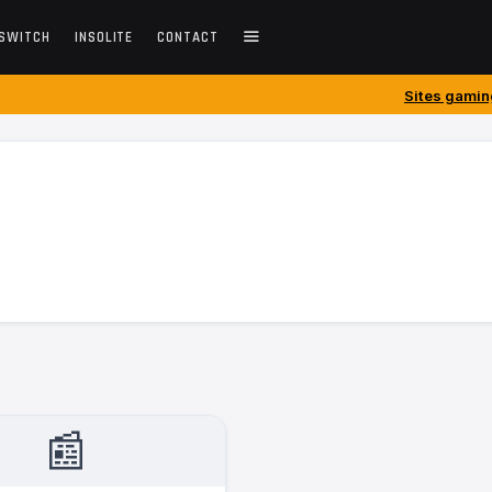
SWITCH
INSOLITE
CONTACT
Sites gaming créés avant 20
📰