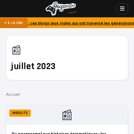
 : ces blogs jeux vidéo qui ont traversé les générations
J’ai acheté 
⚡ À LA UNE
📰
juillet 2023
Accueil
›
📰
INSOLITE