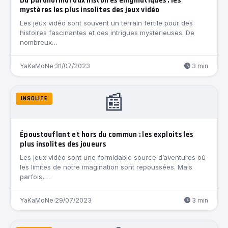
Du paranormal aux histoires énigmatiques : les
mystères les plus insolites des jeux vidéo
Les jeux vidéo sont souvent un terrain fertile pour des
histoires fascinantes et des intrigues mystérieuses. De
nombreux…
YaKaMoNe
·
31/07/2023
3 min
📰
INSOLITE
Époustouflant et hors du commun : les exploits les
plus insolites des joueurs
Les jeux vidéo sont une formidable source d’aventures où
les limites de notre imagination sont repoussées. Mais
parfois,…
YaKaMoNe
·
29/07/2023
3 min