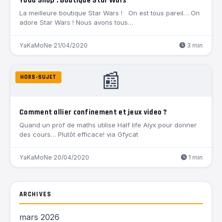
Yoda Shop : Boutique Star Wars
La meilleure boutique Star Wars ! On est tous pareil… On
adore Star Wars ! Nous avons tous…
YaKaMoNe
·
21/04/2020
3 min
📰
HORS-SUJET
Comment allier confinement et jeux video ?
Quand un prof de maths utilise Half life Alyx pour donner
des cours… Plutôt efficace! via Gfycat
YaKaMoNe
·
20/04/2020
1 min
ARCHIVES
mars 2026