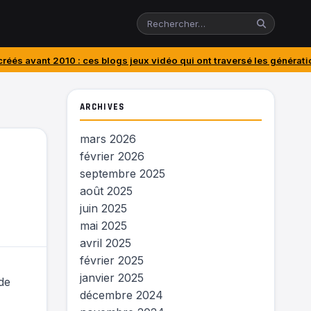
: ces blogs jeux vidéo qui ont traversé les générations
J’ai acheté l
ARCHIVES
mars 2026
février 2026
septembre 2025
août 2025
juin 2025
mai 2025
avril 2025
février 2025
janvier 2025
de
décembre 2024