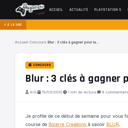
ACCUEIL
ACTUALITÉ
PLAYSTATION 5
⚡ À LA UNE
Accueil
›
Concours
›
Blur : 3 clés à gagner pour la…
📰 CONCOURS
Blur : 3 clés à gagner
KrS
·
15/03/2010
·
1 min de lecture
·
8 commentair
Je profite de ce début de semaine pour vous fa
course de
Bizarre Creations
à savoir
BLUR
.