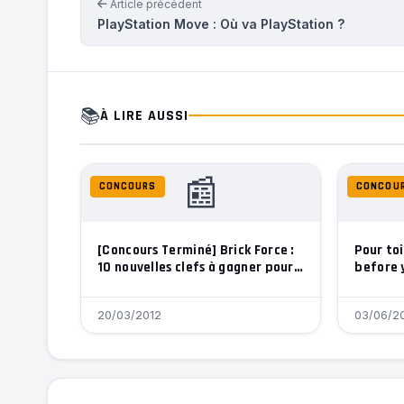
Article précédent
PlayStation Move : Où va PlayStation ?
📚
À LIRE AUSSI
📰
CONCOURS
CONCOU
[Concours Terminé] Brick Force :
Pour to
10 nouvelles clefs à gagner pour
before 
la Beta
20/03/2012
03/06/2