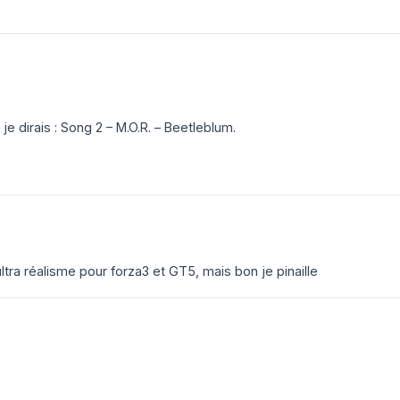
 je dirais : Song 2 – M.O.R. – Beetleblum.
d’ultra réalisme pour forza3 et GT5, mais bon je pinaille