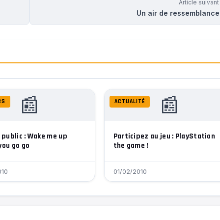
Article suivan
Un air de ressemblance
📰
📰
RS
ACTUALITÉ
i public : Wake me up
Participez au jeu : PlayStation
you go go
the game !
010
01/02/2010