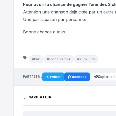
Pour avoir la chance de gagner l’une des 3 clés
Attention une chanson déjà citée par un autre
Une participation par personne.
Bonne chance à tous.
#blur
#concours blur
#XBox 360
PARTAGER :
Twitter
Facebook
Copier le l
↔️
NAVIGATION