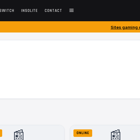
SWITCH
INSOLITE
CONTACT
Sites gaming créés avant 2010
📰
📰
ONLINE