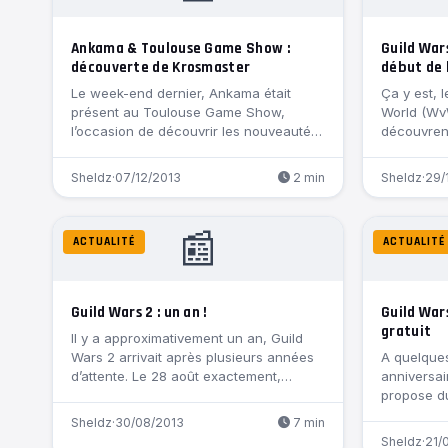
Ankama & Toulouse Game Show :
Guild Wars
découverte de Krosmaster
début de 
Le week-end dernier, Ankama était
Ça y est, 
présent au Toulouse Game Show,
World (Wv
l’occasion de découvrir les nouveautés
découvren
2013 mais surtout…
Sheldz
·
07/12/2013
2 min
Sheldz
·
29/
📰
ACTUALITÉ
ACTUALITÉ
Guild Wars 2 : un an !
Guild Wars
gratuit
Il y a approximativement un an, Guild
Wars 2 arrivait après plusieurs années
A quelques
d’attente. Le 28 août exactement,…
anniversai
propose d
Sheldz
·
30/08/2013
7 min
Sheldz
·
21/