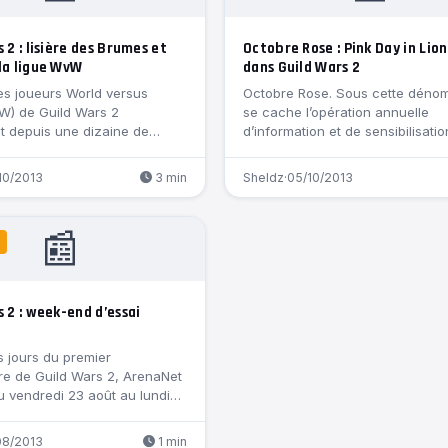
 2 : lisière des Brumes et
Octobre Rose : Pink Day in Lion
la ligue WvW
dans Guild Wars 2
les joueurs World versus
Octobre Rose. Sous cette dénom
W) de Guild Wars 2
se cache l’opération annuelle
t depuis une dizaine de…
d’information et de sensibilisati
cancer du sein. Une…
10/2013
3 min
Sheldz
·
05/10/2013
📰
 2 : week-end d’essai
 jours du premier
re de Guild Wars 2, ArenaNet
u vendredi 23 août au lundi…
08/2013
1 min