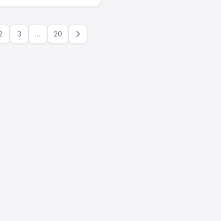
2
3
…
20