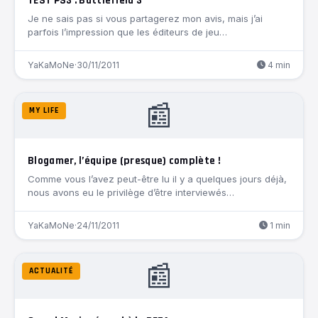
TEST PS3 : Battlefield 3
Je ne sais pas si vous partagerez mon avis, mais j’ai
parfois l’impression que les éditeurs de jeu…
YaKaMoNe
·
30/11/2011
4 min
📰
MY LIFE
Blogamer, l’équipe (presque) complète !
Comme vous l’avez peut-être lu il y a quelques jours déjà,
nous avons eu le privilège d’être interviewés…
YaKaMoNe
·
24/11/2011
1 min
📰
ACTUALITÉ