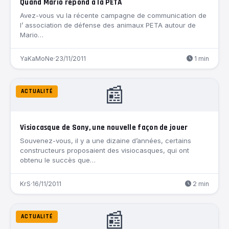
Quand Mario répond à la PETA
Avez-vous vu la récente campagne de communication de
l’ association de défense des animaux PETA autour de
Mario…
YaKaMoNe
·
23/11/2011
1 min
📰
ACTUALITÉ
Visiocasque de Sony, une nouvelle façon de jouer
Souvenez-vous, il y a une dizaine d’années, certains
constructeurs proposaient des visiocasques, qui ont
obtenu le succès que…
KrS
·
16/11/2011
2 min
📰
ACTUALITÉ