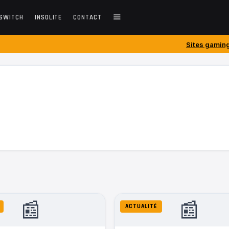
SWITCH
INSOLITE
CONTACT
Sites gaming créés avant 201
📰
📰
ACTUALITÉ