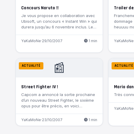
Concours Naruto !!
Trailer de
Je vous propose en collaboration avec
Francheme
Ubisoft, un concours « Instant Win » qui
dommage qu
durera jusqu’au 6 novembre inclus. Le…
heuuuu mon
YaKaMoNe
·
29/10/2007
1 min
YaKaMoNe
📰
ACTUALITÉ
ACTUALITÉ
Street Fighter IV !
Mario dan
Capcom a annoncé la sortie prochaine
Très connu
d’un nouveau Street Fighter, le sixième
opus pour être précis, en voici…
YaKaMoNe
YaKaMoNe
·
23/10/2007
1 min