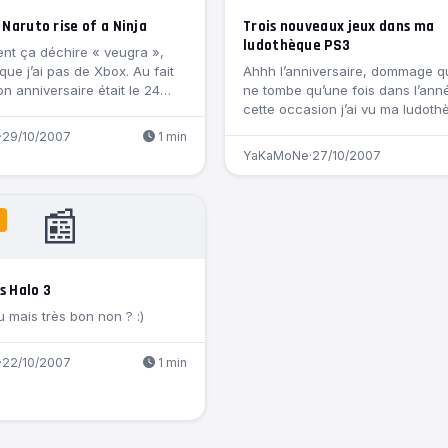
 Naruto rise of a Ninja
Trois nouveaux jeux dans ma
ludothèque PS3
nt ça déchire « veugra »,
e j’ai pas de Xbox. Au fait
Ahhh l’anniversaire, dommage q
 anniversaire était le 24…
ne tombe qu’une fois dans l’an
cette occasion j’ai vu ma ludot
·
29/10/2007
1 min
YaKaMoNe
·
27/10/2007
📰
s Halo 3
 mais très bon non ? :)
·
22/10/2007
1 min