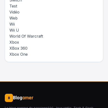
Switch
Test
Vidéo
Web
Wii
Wii U
World Of Warcraft
Xbox
XBox 360
Xbox One
Blog
amer
B
Le blog gaming de passionné(s). Jeux vidéo, Tech & Geek,