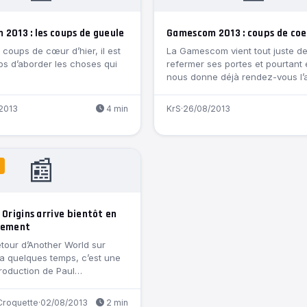
2013 : les coups de gueule
Gamescom 2013 : coups de coe
coups de cœur d’hier, il est
La ‎Gamescom vient tout juste d
s d’aborder les choses qui
refermer ses portes et pourtant 
nous donne déjà rendez-vous l
prochaine…
2013
4 min
KrS
·
26/08/2013
📰
 Origins arrive bientôt en
gement
etour d’Another World sur
y a quelques temps, c’est une
roduction de Paul…
Croquette
·
02/08/2013
2 min