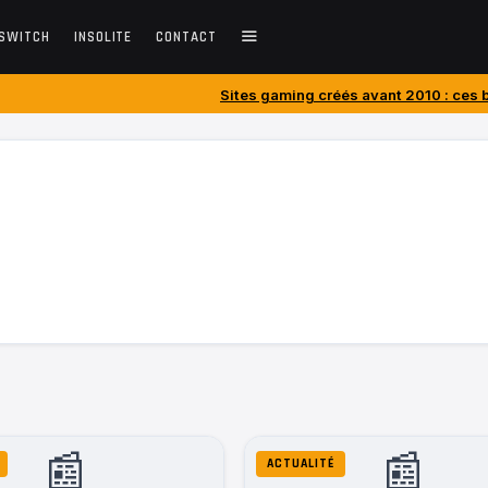
SWITCH
INSOLITE
CONTACT
Sites gaming créés avant 2010 : ces blogs jeux vi
📰
📰
ACTUALITÉ