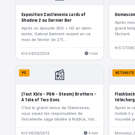
Exposition Castlevania Lords of
Gamescom 
Shadow 2 au Dernier Bar
Après mes 
Après un épisode 3DS + HD en demi-
grand temp
teinte, Gabriel Belmont revient en ce
fâchent.
mois de février (le 27)…
KrS
·
27/08/
KrS
·
04/02/2014
1 min
📰
PC
ACTUALITÉ
[Test Xbla – PSN – Steam] Brothers –
Flashback
A Tale of Two Sons
téléchar
C’est le grand retour de Starbreeze,
Après le r
vous savez les responsables de
mobile il 
l’excellente saga dédiée à Riddick, notre
nouvelle p
nyctalope…
KrS
·
06/08/2013
4 min
Monsieur_