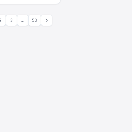
2
3
…
50