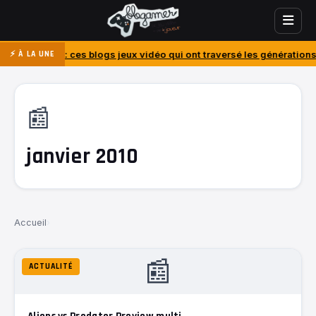
 : ces blogs jeux vidéo qui ont traversé les générations
J’ai acheté 
⚡ À LA UNE
📰
janvier 2010
Accueil
›
📰
ACTUALITÉ