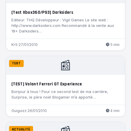
[Test Xbox360/PS3] Darksiders
Editeur: THQ Développeur : Vigil Games Le site web :
http://www.darksiders.com Recommandé à la vente aux
18+ Darksiders…
KrS
·
27/01/2010
5 min
📰
TEST
[TEST] Volant Ferrari GT Experience
Bonjour à tous ! Pour ce second test de ma carrière,
Surprise, le père noël Blogamer m’a apporté…
Guiguizz
·
26/01/2010
4 min
ACTUALITÉ