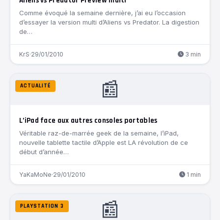
Aliens vs Predator Preview multi
Comme évoqué la semaine dernière, j’ai eu l’occasion
d’essayer la version multi d’Aliens vs Predator. La digestion
de…
KrS
·
29/01/2010
3 min
📰
ACTUALITÉ
L’iPad face aux autres consoles portables
Véritable raz-de-marrée geek de la semaine, l’iPad,
nouvelle tablette tactile d’Apple est LA révolution de ce
début d’année…
YaKaMoNe
·
29/01/2010
1 min
📰
PLAYSTATION 3