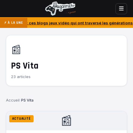
 : ces blogs jeux vidéo qui ont traversé les générations
J’ai acheté 
⚡ À LA UNE
📰
PS Vita
23 articles
Accueil
›
PS Vita
📰
ACTUALITÉ