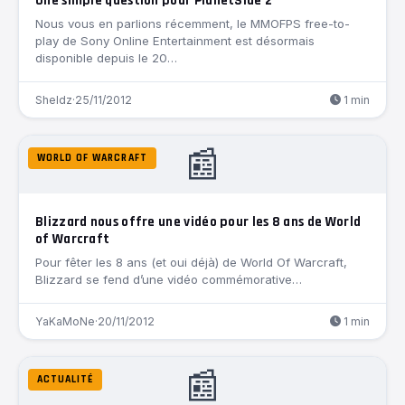
Une simple question pour PlanetSide 2
Nous vous en parlions récemment, le MMOFPS free-to-
play de Sony Online Entertainment est désormais
disponible depuis le 20…
Sheldz
·
25/11/2012
1 min
📰
WORLD OF WARCRAFT
Blizzard nous offre une vidéo pour les 8 ans de World
of Warcraft
Pour fêter les 8 ans (et oui déjà) de World Of Warcraft,
Blizzard se fend d’une vidéo commémorative…
YaKaMoNe
·
20/11/2012
1 min
📰
ACTUALITÉ