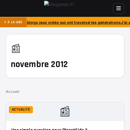
s blogs jeux vidéo qui ont traversé les générations
J’ai acheté le Pl
⚡ À LA UNE
📰
novembre 2012
Accueil
›
📰
ACTUALITÉ