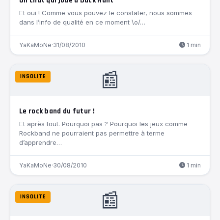
Un chat qui joue à Duck Hunt
Et oui ! Comme vous pouvez le constater, nous sommes
dans l’info de qualité en ce moment \o/…
YaKaMoNe
·
31/08/2010
1 min
📰
INSOLITE
Le rock band du futur !
Et après tout. Pourquoi pas ? Pourquoi les jeux comme
Rockband ne pourraient pas permettre à terme
d’apprendre…
YaKaMoNe
·
30/08/2010
1 min
📰
INSOLITE