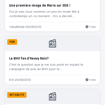
Une première image de Mario sur 3DS !
Oui je sais nous sommes un peu en mode été à
contretemps en ce moment… Krs a décidé…
YaKaMoNe
·
26/08/2010
1 min
📰
FUN
Le BHV fan d’Heavy Rain?
C’est la question que je me suis posé en voyant la
campagne de pub du BHV pour la…
KrS
·
20/08/2010
1 min
📰
ACTUALITÉ