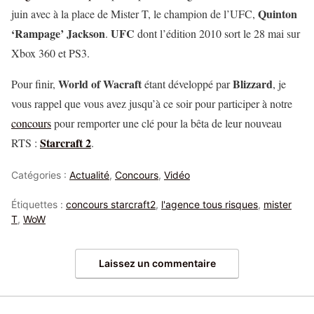
Quinton
juin avec à la place de Mister T, le champion de l’UFC,
‘Rampage’ Jackson
UFC
.
dont l’édition 2010 sort le 28 mai sur
Xbox 360 et PS3.
World of Wacraft
Blizzard
Pour finir,
étant développé par
, je
vous rappel que vous avez jusqu’à ce soir pour participer à notre
concours
pour remporter une clé pour la bêta de leur nouveau
Starcraft 2
RTS :
.
Catégories :
Actualité
,
Concours
,
Vidéo
Étiquettes :
concours starcraft2
,
l'agence tous risques
,
mister
T
,
WoW
Laissez un commentaire