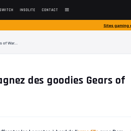
SWITCH
INSOLITE
CONTACT
Sites gaming créés avant 2010 :
rs of War…
agnez des goodies Gears of