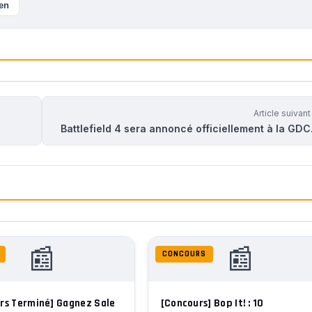
ien
Article suivan
Battlefield 4 sera annoncé officiellement à la GD
📰
📰
CONCOURS
rs Terminé] Gagnez Sale
[Concours] Bop It! : 10