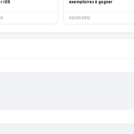
ur iOS
exemplaires à gagner
13
02/05/2012