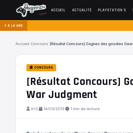
ACCUEIL
ACTUALITÉ
PLAYSTATION 5
⚡ À LA UNE
Accueil
›
Concours
›
[Résultat Concours] Gagnez des goodies Gea
📰 CONCOURS
[Résultat Concours] G
War Judgment
KrS
·
14/03/2013
·
1 min de lecture