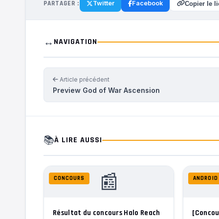
PARTAGER :
Twitter
Facebook
Copier le l
↔️
NAVIGATION
Article précédent
Preview God of War Ascension
📚
À LIRE AUSSI
📰
CONCOURS
ANDROID
Résultat du concours Halo Reach
[Concou