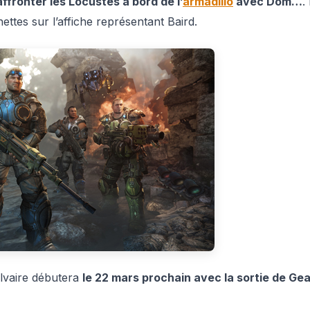
affronter les Locustes à bord de l’
armadillo
avec Dom…
. 
ettes sur l’affiche représentant Baird.
lvaire débutera
le 22 mars prochain avec la sortie de Ge