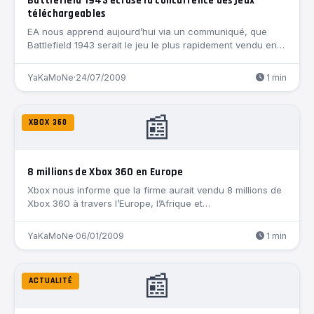
Battlefield 1943 écrase la concurrence des jeux
téléchargeables
EA nous apprend aujourd’hui via un communiqué, que
Battlefield 1943 serait le jeu le plus rapidement vendu en…
YaKaMoNe
·
24/07/2009
1 min
📰
XBOX 360
8 millions de Xbox 360 en Europe
Xbox nous informe que la firme aurait vendu 8 millions de
Xbox 360 à travers l’Europe, l’Afrique et…
YaKaMoNe
·
06/01/2009
1 min
📰
ACTUALITÉ