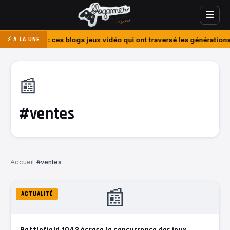
 : ces blogs jeux vidéo qui ont traversé les générations
J’ai acheté 
⚡ À LA UNE
📰
#ventes
Accueil
›
#ventes
📰
ACTUALITÉ