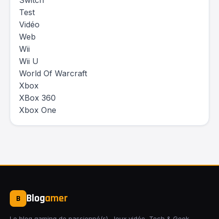
Switch
Test
Vidéo
Web
Wii
Wii U
World Of Warcraft
Xbox
XBox 360
Xbox One
Blog
amer
B
Le blog gaming de passionné(s). Jeux vidéo, Tech & Geek,