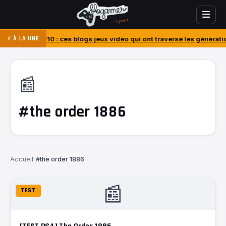
2010 : ces blogs jeux vidéo qui ont traversé les générations
J’ai ach
⚡ À LA UNE
📰
#the order 1886
Accueil
›
#the order 1886
📰
TEST