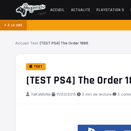
ACCUEIL
ACTUALITÉ
PLAYSTATION 5
⚡ À LA UNE
Accueil
›
Test
›
[TEST PS4] The Order 1886
📰 TEST
[TEST PS4] The Order 
YaKaMoNe
·
11/03/2015
·
3 min de lecture
·
5 comm