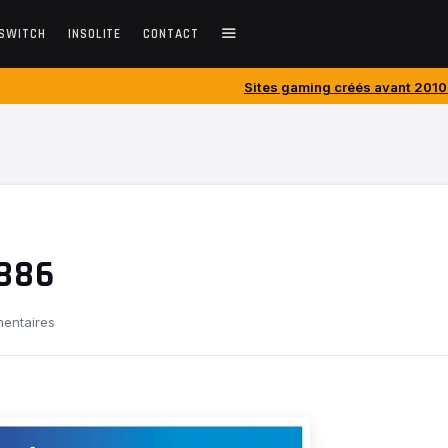
SWITCH
INSOLITE
CONTACT
Sites gaming créés avant 2010 : ces blogs jeux vidéo
1886
entaires