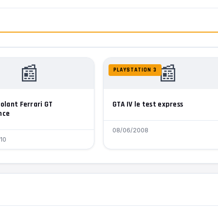
📰
📰
PLAYSTATION 3
olant Ferrari GT
GTA IV le test express
nce
08/06/2008
10