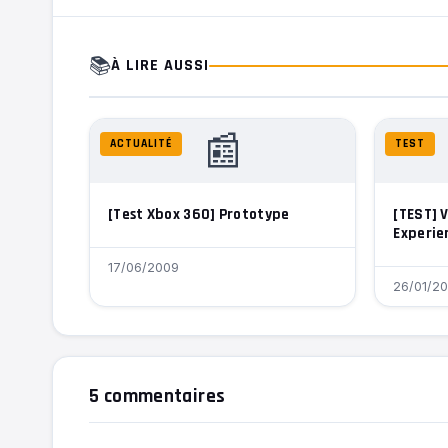
📚
À LIRE AUSSI
📰
ACTUALITÉ
TEST
[Test Xbox 360] Prototype
[TEST] V
Experie
17/06/2009
26/01/20
5 commentaires