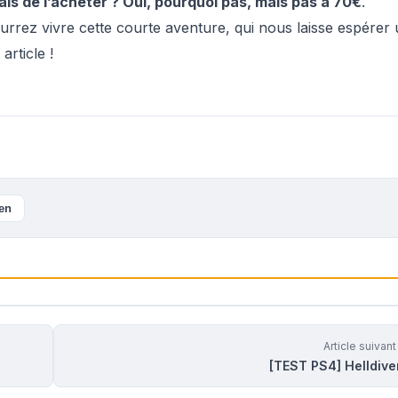
ais de l’acheter ? Oui, pourquoi pas, mais pas à 70€
.
urrez vivre cette courte aventure, qui nous laisse espérer
article !
ien
Article suivan
[TEST PS4] Helldive