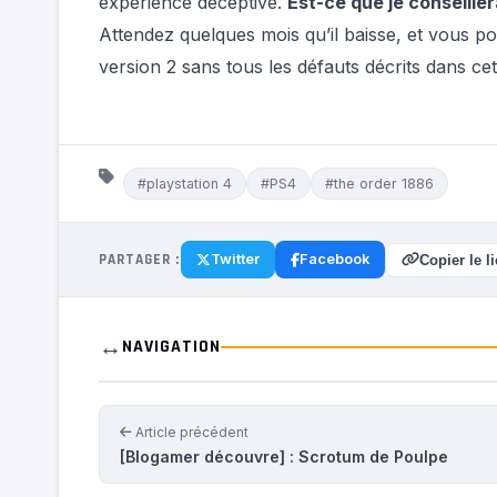
expérience déceptive.
Est-ce que je conseiller
Attendez quelques mois qu’il baisse, et vous po
version 2 sans tous les défauts décrits dans cet 
#playstation 4
#PS4
#the order 1886
PARTAGER :
Twitter
Facebook
Copier le l
↔️
NAVIGATION
Article précédent
[Blogamer découvre] : Scrotum de Poulpe