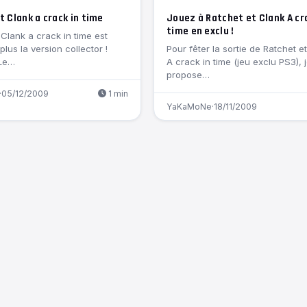
t Clank a crack in time
Jouez à Ratchet et Clank A cr
time en exclu !
 Clank a crack in time est
 plus la version collector !
Pour fêter la sortie de Ratchet e
 Le…
A crack in time (jeu exclu PS3), 
propose…
·
05/12/2009
1 min
YaKaMoNe
·
18/11/2009