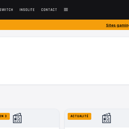
SWITCH
INSOLITE
CONTACT
Sites gaming créés avant 20
📰
📰
ON 3
ACTUALITÉ