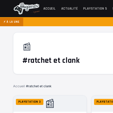
ACCUEIL
ACTUALITÉ
PLAYSTATION 5
⚡ À LA UNE
📰
#ratchet et clank
Accueil
›
#ratchet et clank
📰
PLAYSTATION 3
PLAYSTATI