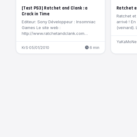
[Test PS3] Ratchet and Clank : a
Ratchet e
Crack in Time
Ratchet et
Editeur: Sony Développeur : Insomniac
arrivé ! En
Games Le site web :
(veinard).
http://www.ratchetandclank.com
Recommandé à la vente aux 7+ Après…
YaKaMoNe
KrS
·
05/01/2010
6 min