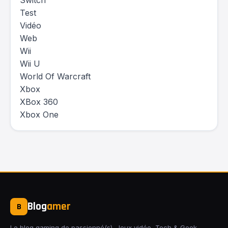
Switch
Test
Vidéo
Web
Wii
Wii U
World Of Warcraft
Xbox
XBox 360
Xbox One
Blog
amer
B
Le blog gaming de passionné(s). Jeux vidéo, Tech & Geek,