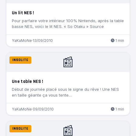
Un lit NES !
Pour parfaire votre intérieur 100% Nintendo, après la table
basse NES, voici le lit NES. « So Otaku » Source
YaKaMoNe
·
13/09/2010
1 min
📰
INSOLITE
Une table NES !
Début de journée placé sous le signe du rêve ! Une NES
en taille géante ça vous tente…
YaKaMoNe
·
09/09/2010
1 min
📰
INSOLITE