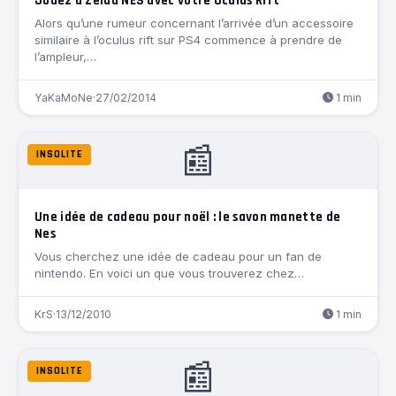
Jouez à Zelda NES avec votre Oculus Rift
Alors qu’une rumeur concernant l’arrivée d’un accessoire
similaire à l’oculus rift sur PS4 commence à prendre de
l’ampleur,…
YaKaMoNe
·
27/02/2014
1 min
📰
INSOLITE
Une idée de cadeau pour noël : le savon manette de
Nes
Vous cherchez une idée de cadeau pour un fan de
nintendo. En voici un que vous trouverez chez…
KrS
·
13/12/2010
1 min
📰
INSOLITE