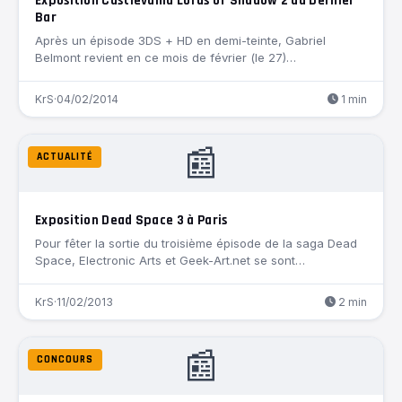
Exposition Castlevania Lords of Shadow 2 au Dernier
Bar
Après un épisode 3DS + HD en demi-teinte, Gabriel
Belmont revient en ce mois de février (le 27)…
KrS
·
04/02/2014
1 min
📰
ACTUALITÉ
Exposition Dead Space 3 à Paris
Pour fêter la sortie du troisième épisode de la saga Dead
Space, Electronic Arts et Geek-Art.net se sont…
KrS
·
11/02/2013
2 min
📰
CONCOURS