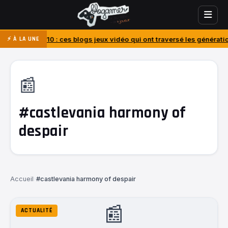
010 : ces blogs jeux vidéo qui ont traversé les générations
J’ai ache
⚡ À LA UNE
📰
#castlevania harmony of
despair
Accueil
›
#castlevania harmony of despair
📰
ACTUALITÉ