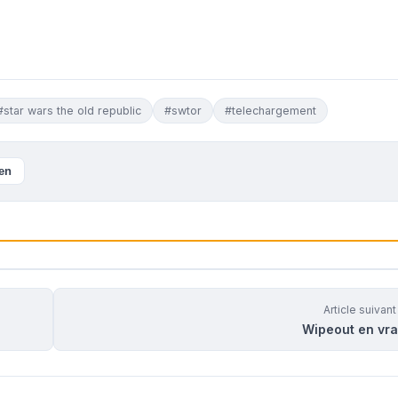
#star wars the old republic
#swtor
#telechargement
ien
Article suivan
Wipeout en vrai