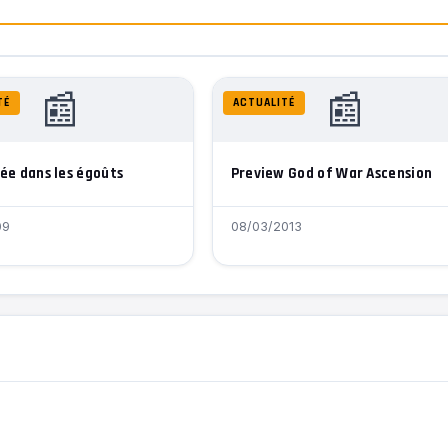
📰
📰
TÉ
ACTUALITÉ
rée dans les égoûts
Preview God of War Ascension
09
08/03/2013