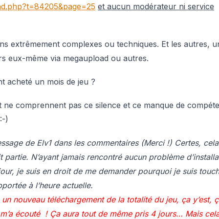
ead.php?t=84205&page=25
et aucun modérateur ni service
ions extrêmement complexes ou techniques. Et les autres, u
eurs eux-même via megaupload ou autres.
nt acheté un mois de jeu ?
 et ne comprennent pas ce silence et ce manque de compét
:-)
essage de Elv1 dans les commentaires (Merci !) Certes, cela
 partie. N’ayant jamais rencontré aucun problème d’installa
 jour, je suis en droit de me demander pourquoi je suis touc
portée à l’heure actuelle.
 un nouveau téléchargement de la totalité du jeu, ça y’est, 
e m’a écouté ! Ça aura tout de même pris 4 jours… Mais cel