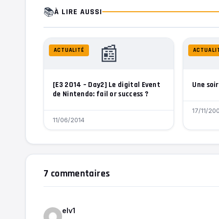
📚
À LIRE AUSSI
📰
ACTUALITÉ
ACTUALI
[E3 2014 – Day2] Le digital Event
Une soi
de Nintendo: fail or success ?
17/11/20
11/06/2014
7 commentaires
elv1