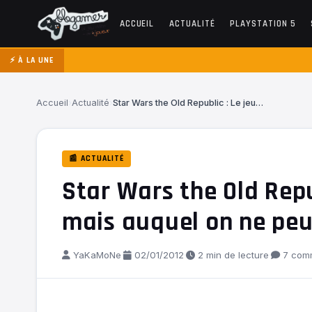
ACCUEIL
ACTUALITÉ
PLAYSTATION 5
⚡ À LA UNE
Accueil
›
Actualité
›
Star Wars the Old Republic : Le jeu…
📰 ACTUALITÉ
Star Wars the Old Repu
mais auquel on ne peu
YaKaMoNe
·
02/01/2012
·
2 min de lecture
·
7 comm