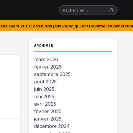
 ces blogs jeux vidéo qui ont traversé les générations
J’ai acheté le 
ARCHIVES
mars 2026
février 2026
septembre 2025
août 2025
juin 2025
mai 2025
avril 2025
février 2025
janvier 2025
décembre 2024