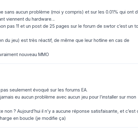
e sans aucun problème (moi y compris) et sur les 0.01% qui ont 
ant viennent du hardware…
non pas 11 et un post de 25 pages sur le forum de swtor c’est un t
en du jeu) est très réactif, de même que leur hotline en cas de
ce vraiment nouveau MMO
t pas seulement évoqué sur les forums EA.
rt jamais eu aucun problème avec aucun jeu pour l’installer sur mon
 non ? Aujourd’hui il n’y a aucune réponse satisfaisante, et c’est 
lécharge en boucle (je modifie ça)