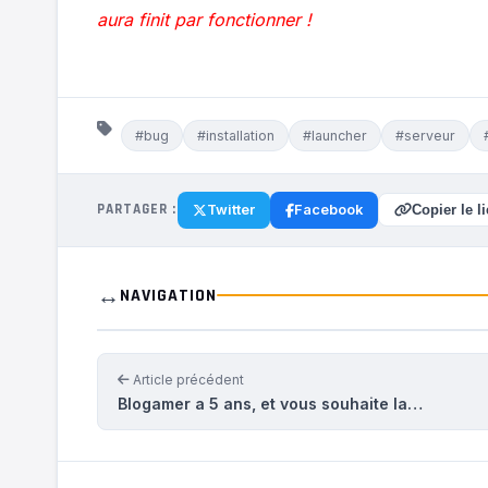
aura finit par fonctionner !
#bug
#installation
#launcher
#serveur
PARTAGER :
Twitter
Facebook
Copier le l
↔️
NAVIGATION
Article précédent
Blogamer a 5 ans, et vous souhaite la…