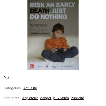
Via
Catégories :
Actualité
Étiquettes :
Angleterre
,
danger
,
jeux vidéo
,
Publicité