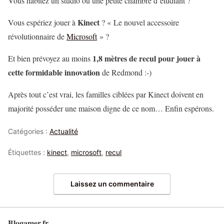
Vous habitez un studio ou une petite chambre d’étudiant ?
Kinect
Vous espériez jouer à
? « Le nouvel accessoire
révolutionnaire de
Microsoft
» ?
1,8 mètres de recul pour jouer à
Et bien prévoyez au moins
cette formidable innovation
de Redmond :-)
Après tout c’est vrai, les familles ciblées par Kinect doivent en
majorité posséder une maison digne de ce nom… Enfin espérons.
Catégories :
Actualité
Étiquettes :
kinect
,
microsoft
,
recul
Laissez un commentaire
Blogamer.fr