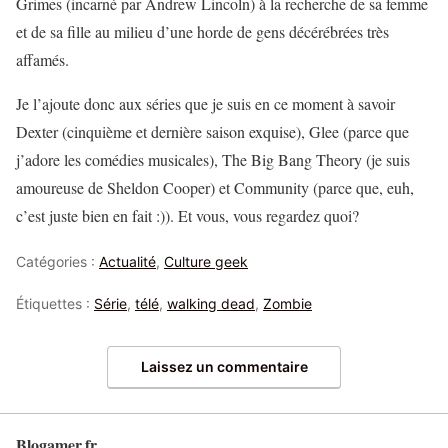
Grimes (incarné par Andrew Lincoln) à la recherche de sa femme
et de sa fille au milieu d’une horde de gens décérébrées très
affamés.
Je l’ajoute donc aux séries que je suis en ce moment à savoir
Dexter (cinquième et dernière saison exquise), Glee (parce que
j’adore les comédies musicales), The Big Bang Theory (je suis
amoureuse de Sheldon Cooper) et Community (parce que, euh,
c’est juste bien en fait :)). Et vous, vous regardez quoi?
Catégories :
Actualité
,
Culture geek
Étiquettes :
Série
,
télé
,
walking dead
,
Zombie
Laissez un commentaire
Blogamer.fr