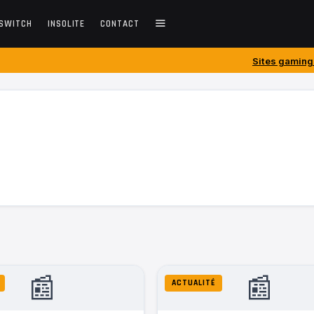
SWITCH
INSOLITE
CONTACT
Sites gaming créés avant 201
📰
📰
ACTUALITÉ