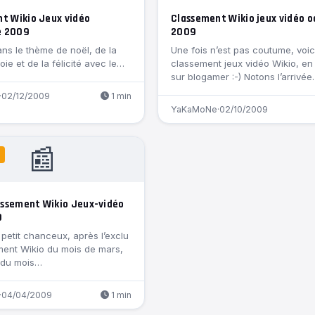
t Wikio Jeux vidéo
Classement Wikio jeux vidéo 
e 2009
2009
ns le thème de noël, de la
Une fois n’est pas coutume, voici
joie et de la félicité avec le…
classement jeux vidéo Wikio, en
sur blogamer :-) Notons l’arrivé
·
02/12/2009
1 min
YaKaMoNe
·
02/10/2009
📰
lassement Wikio Jeux-vidéo
9
 petit chanceux, après l’exclu
ment Wikio du mois de mars,
e du mois…
·
04/04/2009
1 min