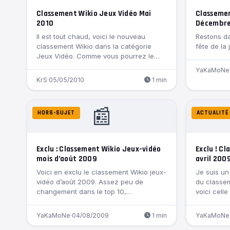
Classement Wikio Jeux Vidéo Mai
Classemen
2010
Décembr
Il est tout chaud, voici le nouveau
Restons da
classement Wikio dans la catégorie
fête de la 
Jeux Vidéo. Comme vous pourrez le…
YaKaMoNe
KrS
·
05/05/2010
1 min
📰
HORS-SUJET
ACTUALITÉ
Exclu : Classement Wikio Jeux-vidéo
Exclu ! C
mois d’août 2009
avril 200
Voici en exclu le classement Wikio jeux-
Je suis un
vidéo d’août 2009. Assez peu de
du classe
changement dans le top 10,
voici cell
blogamer.fr…
YaKaMoNe
·
04/08/2009
1 min
YaKaMoNe