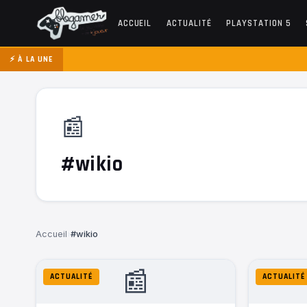
ACCUEIL
ACTUALITÉ
PLAYSTATION 5
⚡ À LA UNE
📰
#wikio
Accueil
›
#wikio
📰
ACTUALITÉ
ACTUALITÉ