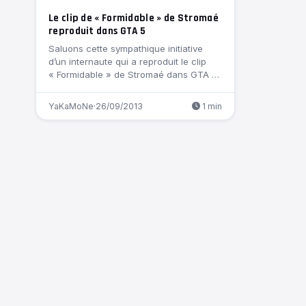
Le clip de « Formidable » de Stromaé
reproduit dans GTA 5
Saluons cette sympathique initiative
d’un internaute qui a reproduit le clip
« Formidable » de Stromaé dans GTA 5.
Le…
YaKaMoNe
·
26/09/2013
1 min