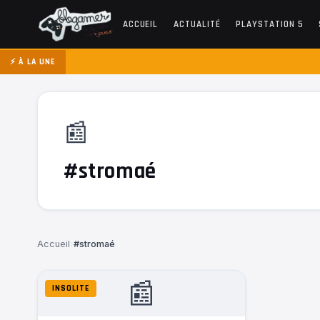
ACCUEIL
ACTUALITÉ
PLAYSTATION 5
⚡ À LA UNE
📰
#stromaé
Accueil
›
#stromaé
📰
INSOLITE