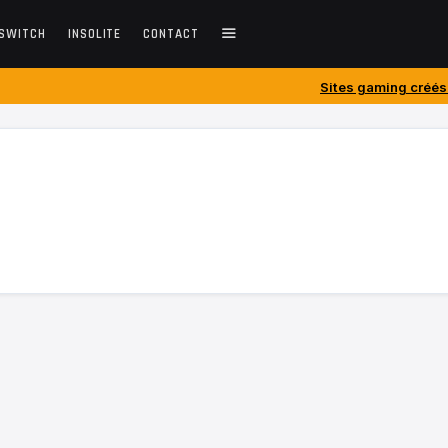
SWITCH
INSOLITE
CONTACT
Sites gaming créés avant 2010 : ces