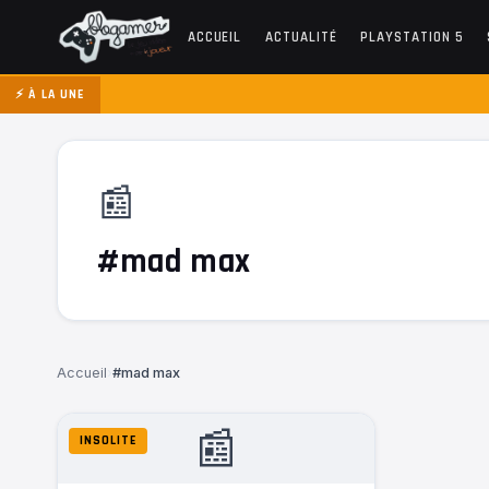
ACCUEIL
ACTUALITÉ
PLAYSTATION 5
⚡ À LA UNE
📰
#mad max
Accueil
›
#mad max
📰
INSOLITE