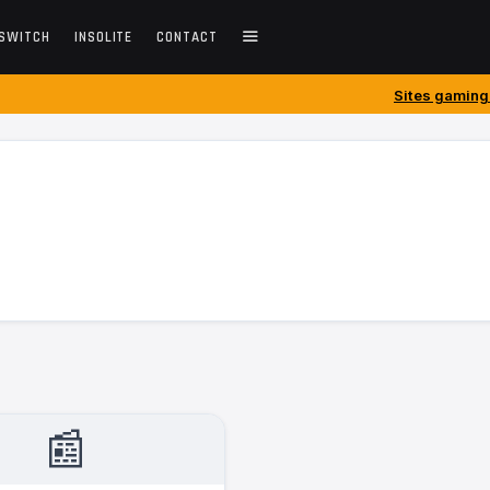
SWITCH
INSOLITE
CONTACT
Sites gaming créés avant 201
📰