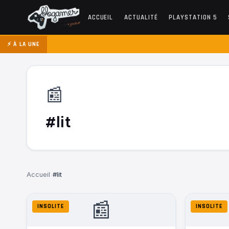
ACCUEIL
ACTUALITÉ
PLAYSTATION 5
⚡ À LA UNE
📰
#lit
Accueil
›
#lit
📰
INSOLITE
INSOLITE