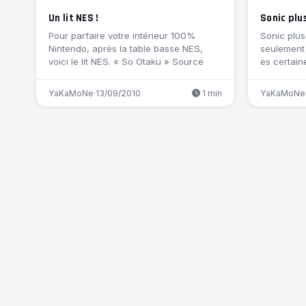
Un lit NES !
Sonic plu
Pour parfaire votre intérieur 100%
Sonic plus
Nintendo, après la table basse NES,
seulement 
voici le lit NES. « So Otaku » Source
es certain
YaKaMoNe
·
13/09/2010
1 min
YaKaMoNe