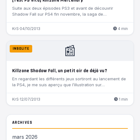
[Test PS Vita] Killzone Mercenary
Suite aux deux épisodes PS3 et avant de découvrir
Shadow Fall sur PS4 fin novembre, la saga de…
KrS
·
04/10/2013
4 min
📰
INSOLITE
Killzone Shadow Fall, un petit air de déjà vu?
En regardant les différents jeux sortiront au lancement de
la PS4, je me suis aperçu que l’illustration sur…
KrS
·
12/07/2013
1 min
ARCHIVES
mars 2026