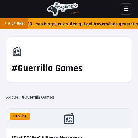
010 : ces blogs jeux vidéo qui ont traversé les générations
J’ai ache
⚡ À LA UNE
📰
#Guerrilla Games
Accueil
›
#Guerrilla Games
📰
PS VITA