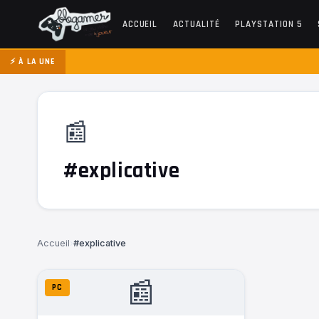
ACCUEIL
ACTUALITÉ
PLAYSTATION 5
⚡ À LA UNE
📰
#explicative
Accueil
›
#explicative
📰
PC