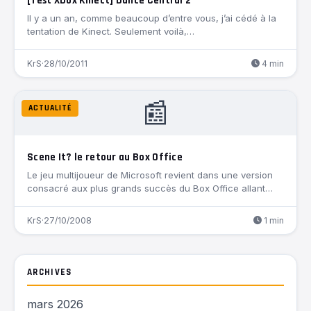
[Test Xbox Kinect] Dance Central 2
Il y a un an, comme beaucoup d’entre vous, j’ai cédé à la
tentation de Kinect. Seulement voilà,…
KrS
·
28/10/2011
4 min
📰
ACTUALITÉ
Scene It? le retour au Box Office
Le jeu multijoueur de Microsoft revient dans une version
consacré aux plus grands succès du Box Office allant…
KrS
·
27/10/2008
1 min
ARCHIVES
mars 2026