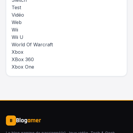
Switch
Test
Vidéo
Web
Wii
Wii U
World Of Warcraft
Xbox
XBox 360
Xbox One
Blog
amer
B
Le blog gaming de passionné(s). Jeux vidéo, Tech & Geek,