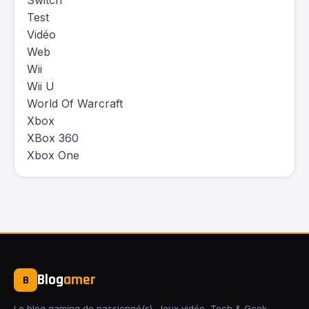
Switch
Test
Vidéo
Web
Wii
Wii U
World Of Warcraft
Xbox
XBox 360
Xbox One
Blog
amer
B
Le blog gaming de passionné(s). Jeux vidéo, Tech & Geek,