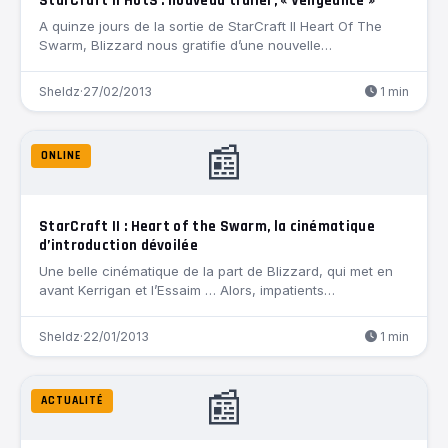
StarCraft II HotS : nouveau trailer, « Vengeance »
A quinze jours de la sortie de StarCraft II Heart Of The
Swarm, Blizzard nous gratifie d’une nouvelle…
Sheldz
·
27/02/2013
1 min
📰
ONLINE
StarCraft II : Heart of the Swarm, la cinématique
d’introduction dévoilée
Une belle cinématique de la part de Blizzard, qui met en
avant Kerrigan et l’Essaim … Alors, impatients…
Sheldz
·
22/01/2013
1 min
📰
ACTUALITÉ