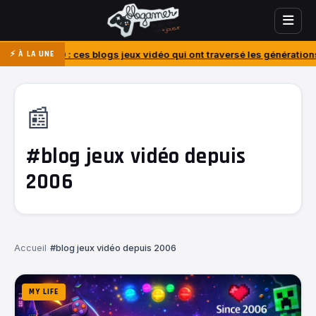
0 : ces blogs jeux vidéo qui ont traversé les générations
J’ai acheté
⚡ À LA UNE
📰
#blog jeux vidéo depuis
2006
Accueil
›
#blog jeux vidéo depuis 2006
MY LIFE