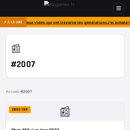
s jeux vidéo qui ont traversé les générations
J’ai acheté le PlayStati
⚡ À LA UNE
📰
#2007
Accueil
›
#2007
📰
XBOX 360