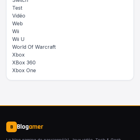
Switch
Test
Vidéo
Web
Wii
Wii U
World Of Warcraft
Xbox
XBox 360
Xbox One
Blog
amer
B
Le blog gaming de passionné(s). Jeux vidéo, Tech & Geek,