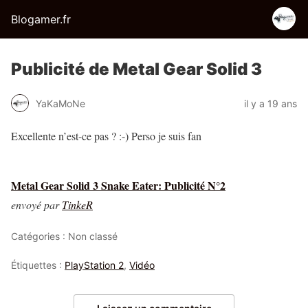
Blogamer.fr
Publicité de Metal Gear Solid 3
YaKaMoNe
il y a 19 ans
Excellente n’est-ce pas ? :-) Perso je suis fan
Metal Gear Solid 3 Snake Eater: Publicité N°2
envoyé par
TinkeR
Catégories : Non classé
Étiquettes :
PlayStation 2
,
Vidéo