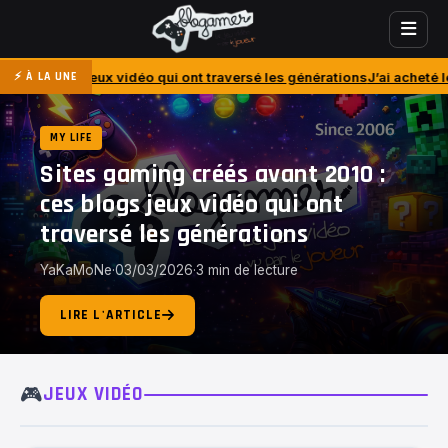
éo qui ont traversé les générations
J’ai acheté le PlayStation Portal…
⚡ À LA UNE
MY LIFE
Sites gaming créés avant 2010 :
ces blogs jeux vidéo qui ont
traversé les générations
YaKaMoNe
·
03/03/2026
·
3 min de lecture
LIRE L'ARTICLE
🎮
JEUX VIDÉO