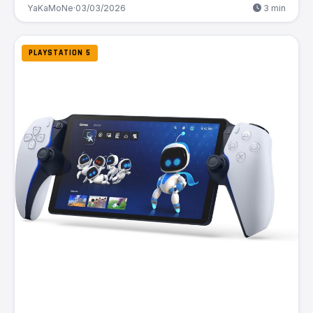
YaKaMoNe
·
03/03/2026
3 min
PLAYSTATION 5