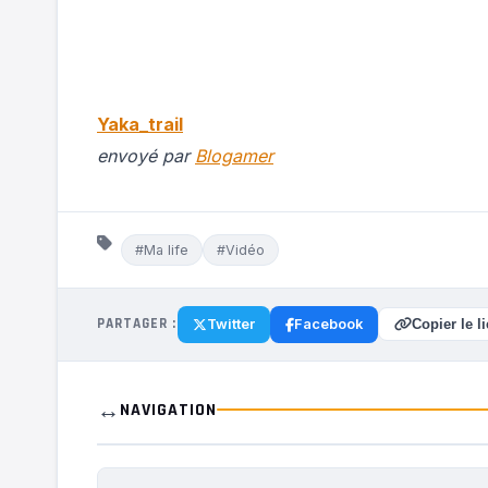
Yaka_trail
envoyé par
Blogamer
#Ma life
#Vidéo
PARTAGER :
Twitter
Facebook
Copier le l
↔️
NAVIGATION