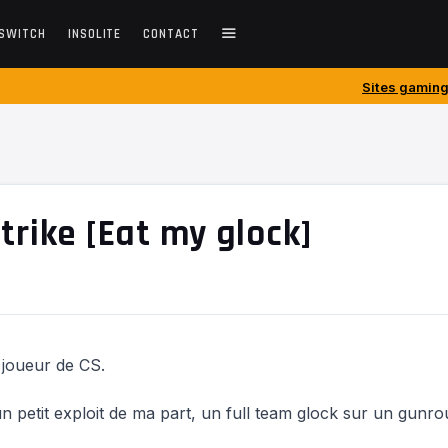
SWITCH
INSOLITE
CONTACT
Sites gaming créés avant 2010 
trike [Eat my glock]
 joueur de CS.
d’un petit exploit de ma part, un full team glock sur un gunr