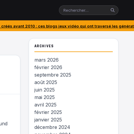
: ces blogs jeux vidéo qui ont traversé les générations
J’ai acheté l
ARCHIVES
mars 2026
février 2026
septembre 2025
août 2025
juin 2025
mai 2025
avril 2025
février 2025
janvier 2025
ound
décembre 2024