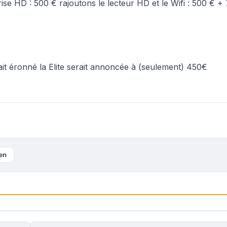
ise HD : 500 € rajoutons le lecteur HD et le Wifi : 500 € +
ait éronné la Elite serait annoncée à (seulement) 450€
ien