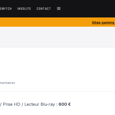
SWITCH
INSOLITE
CONTACT
Sites gaming créés avant 2010
entaires
 / Prise HD / Lecteur Blu-ray :
600 €