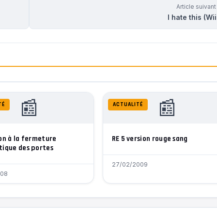
Article suivan
I hate this (Wii 
📰
📰
TÉ
ACTUALITÉ
on à la fermeture
RE 5 version rouge sang
ique des portes
27/02/2009
008