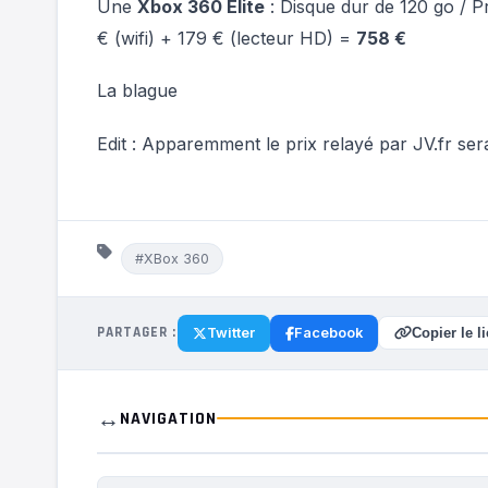
Une
Xbox 360 Elite
: Disque dur de 120 go / Pr
€ (wifi) + 179 € (lecteur HD) =
758 €
La blague
Edit : Apparemment le prix relayé par JV.fr ser
#XBox 360
PARTAGER :
Twitter
Facebook
Copier le l
↔️
NAVIGATION