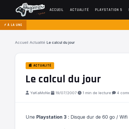
ACCUEIL
ACTUALITÉ
PLAYSTATION 5
⚡ À LA UNE
Accueil
›
Actualité
›
Le calcul du jour
📰 ACTUALITÉ
Le calcul du jour
YaKaMoNe
·
19/07/2007
·
1 min de lecture
·
4 comm
Une
Playstation 3
: Disque dur de 60 go / Wifi