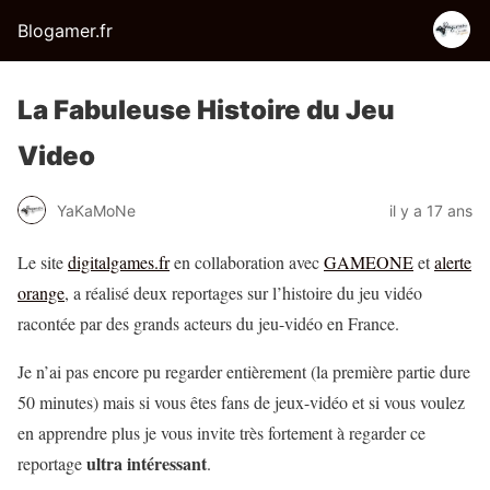
Blogamer.fr
La Fabuleuse Histoire du Jeu
Video
YaKaMoNe
il y a 17 ans
Le site
digitalgames.fr
en collaboration avec
GAMEONE
et
alerte
orange
, a réalisé deux reportages sur l’histoire du jeu vidéo
racontée par des grands acteurs du jeu-vidéo en France.
Je n’ai pas encore pu regarder entièrement (la première partie dure
50 minutes) mais si vous êtes fans de jeux-vidéo et si vous voulez
en apprendre plus je vous invite très fortement à regarder ce
ultra intéressant
reportage
.