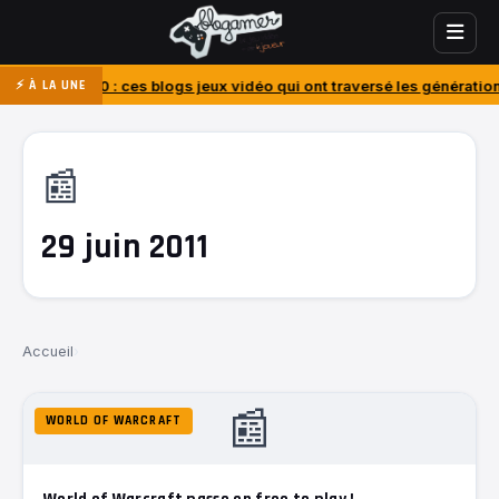
010 : ces blogs jeux vidéo qui ont traversé les générations
J’ai ache
⚡ À LA UNE
📰
29 juin 2011
Accueil
›
📰
WORLD OF WARCRAFT