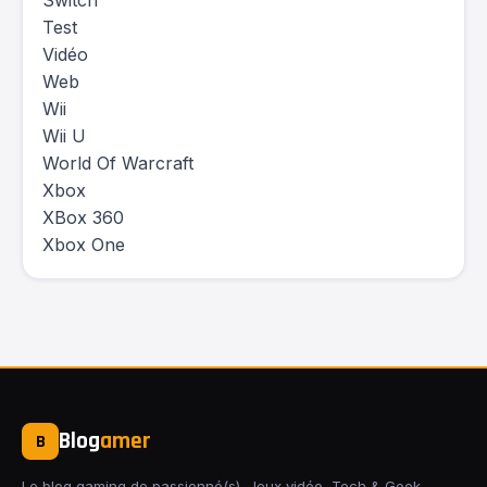
Switch
Test
Vidéo
Web
Wii
Wii U
World Of Warcraft
Xbox
XBox 360
Xbox One
Blog
amer
B
Le blog gaming de passionné(s). Jeux vidéo, Tech & Geek,