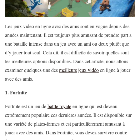
Les jeux vidéo en ligne avec des amis sont en vogue depuis des
années maintenant. Il est toujours plus amusant de prendre part à
une bataille intense dans un jeu avec un ami ou deux plutôt que
d’y jouer tout seul. Cela dit, il est difficile de savoir quelles sont
les meilleures options disponibles. Dans cet article, nous allons
examiner quelques-uns des
meilleurs jeux vidéo
en ligne à jouer
avec des amis.
1. Fortnite
Fortnite est un jeu de
battle royale
en ligne qui est devenu
extrêmement populaire ces dernières années. Il est disponible sur
une variété de plates-formes et est particulièrement amusant à
jouer avec des amis. Dans Fortnite, vous devez survivre contre