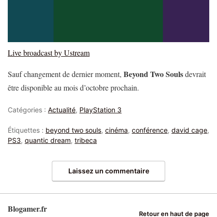
Live broadcast by Ustream
Beyond Two Souls
Sauf changement de dernier moment,
devrait
être disponible au mois d’octobre prochain.
Catégories :
Actualité
,
PlayStation 3
Étiquettes :
beyond two souls
,
cinéma
,
conférence
,
david cage
,
PS3
,
quantic dream
,
tribeca
Laissez un commentaire
Blogamer.fr
Retour en haut de page