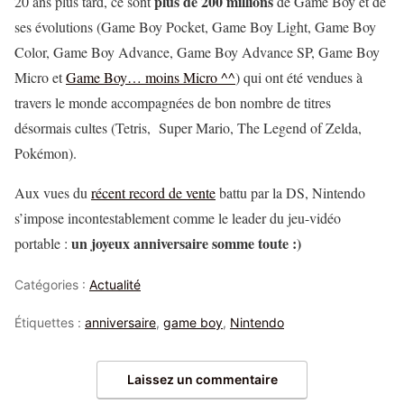
plus de 200 millions
20 ans plus tard, ce sont
de Game Boy et de
ses évolutions (Game Boy Pocket, Game Boy Light, Game Boy
Color, Game Boy Advance, Game Boy Advance SP, Game Boy
Micro et
Game Boy… moins Micro ^^
) qui ont été vendues à
travers le monde accompagnées de bon nombre de titres
désormais cultes (Tetris, Super Mario, The Legend of Zelda,
Pokémon).
Aux vues du
récent record de vente
battu par la DS, Nintendo
s’impose incontestablement comme le leader du jeu-vidéo
un joyeux anniversaire somme toute :)
portable :
Catégories :
Actualité
Étiquettes :
anniversaire
,
game boy
,
Nintendo
Laissez un commentaire